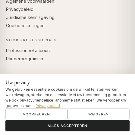
Algemene voorwaarden
Privacybeleid
Juridische kennisgeving
Cookie-instellingen
VOOR PROFESSIONALS
Professioneel account
Partnerprogramma
Uw privacy
VEILIG BETALEN
We gebruiken essentiële cookies om de winkel te laten werken:
winkelwagen, afrekenen en sessie. Met uw toestemming gebruiken
we ook privacyvriendelijke, anonieme statistieken. We verkopen uw
gegevens nooit.
Privacybeleid
VOORKEUREN
WEIGEREN
© 2026 Art of Vedas · Authentic Ayurveda d.o.o.
info@artofvedas.com
ॐ
Hulp nodig?
ALLES ACCEPTEREN