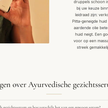
druppels schoon in
bij uw keuze binn
leidraad zijn: ver
Pitta-geneigde huid 
aardende olie bet
huid neigt. Een g
voor op een massa
streek gemakkelijk
gen over Ayurvedische gezichtsse
h gezichtsserum en hoe verschilt het van een gewoon serum?