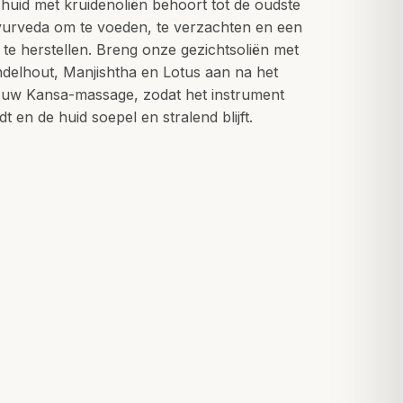
 huid met kruidenoliën behoort tot de oudste
yurveda om te voeden, te verzachten en een
s te herstellen. Breng onze gezichtsoliën met
ndelhout, Manjishtha en Lotus aan na het
r uw Kansa-massage, zodat het instrument
jdt en de huid soepel en stralend blijft.