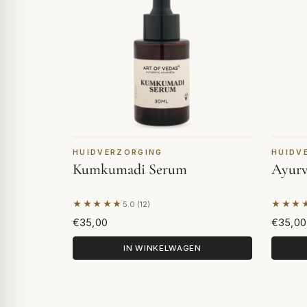
HUIDVERZORGING
HUIDV
Kumkumadi Serum
Ayurv
★★★★★
★★★
5.0 (12)
Gebaseerd op 12 beoordelingen
Gebase
€35,00
€35,00
IN WINKELWAGEN