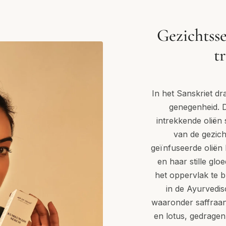
Gezichtss
t
In het Sanskriet dr
genegenheid. D
intrekkende oliën
van de gezich
geïnfuseerde oliën
en haar stille glo
het oppervlak te bl
in de Ayurvedis
waaronder saffraan
en lotus, gedragen