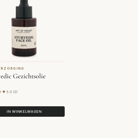
ERZORGING
edic Gezichtsolie
★★
5.0 (2)
erd op 2 beoordelingen
IN WINKELWAGEN