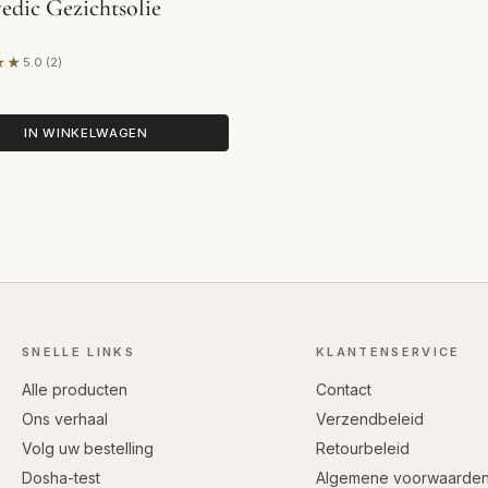
edic Gezichtsolie
★★
5.0 (2)
erd op 2 beoordelingen
IN WINKELWAGEN
SNELLE LINKS
KLANTENSERVICE
Alle producten
Contact
Ons verhaal
Verzendbeleid
Volg uw bestelling
Retourbeleid
Dosha-test
Algemene voorwaarde