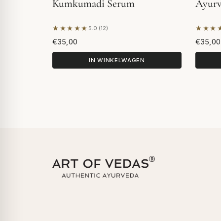
Kumkumadi Serum
Ayurv
★★★★★
★★★
5.0 (12)
Gebaseerd op 12 beoordelingen
Gebase
€35,00
€35,00
IN WINKELWAGEN