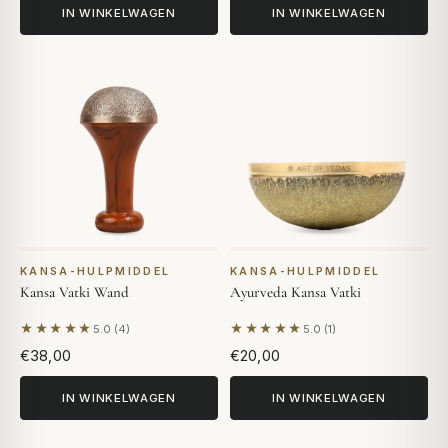
IN WINKELWAGEN
IN WINKELWAGEN
KANSA-HULPMIDDEL
KANSA-HULPMIDDEL
Kansa Vatki Wand
Ayurveda Kansa Vatki
★★★★★
★★★★★
5.0 (4)
5.0 (1)
Gebaseerd op 4 beoordelingen
Gebaseerd op 1 beoordeling
€38,00
€20,00
IN WINKELWAGEN
IN WINKELWAGEN