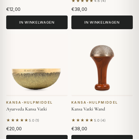
★★★★★
4.8 (4)
Gebaseerd op 4 beoordelin
€12,00
€38,00
IN WINKELWAGEN
IN WINKELWAGEN
KANSA-HULPMIDDEL
KANSA-HULPMIDDEL
Ayurveda Kansa Vatki
Kansa Vatki Wand
★★★★★
★★★★★
5.0 (1)
5.0 (4)
Gebaseerd op 1 beoordeling
Gebaseerd op 4 beoordelin
€20,00
€38,00