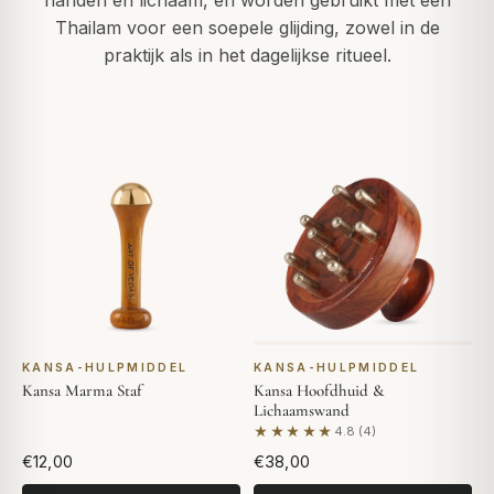
handen en lichaam, en worden gebruikt met een
Thailam voor een soepele glijding, zowel in de
praktijk als in het dagelijkse ritueel.
KANSA-HULPMIDDEL
KANSA-HULPMIDDEL
Kansa Marma Staf
Kansa Hoofdhuid &
Lichaamswand
★★★★★
4.8 (4)
Gebaseerd op 4 beoordelin
€12,00
€38,00