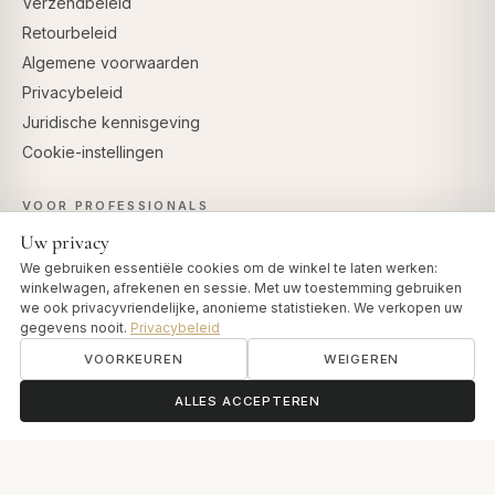
Verzendbeleid
Retourbeleid
Algemene voorwaarden
Privacybeleid
Juridische kennisgeving
Cookie-instellingen
VOOR PROFESSIONALS
Uw privacy
Professioneel account
We gebruiken essentiële cookies om de winkel te laten werken:
Partnerprogramma
winkelwagen, afrekenen en sessie. Met uw toestemming gebruiken
we ook privacyvriendelijke, anonieme statistieken. We verkopen uw
gegevens nooit.
Privacybeleid
VOORKEUREN
WEIGEREN
VEILIG BETALEN
ॐ
Hulp nodig?
ALLES ACCEPTEREN
© 2026 Art of Vedas · Authentic Ayurveda d.o.o.