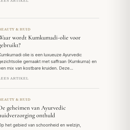
LEES ARTIKEL
BEAUTY & HUID
Waar wordt Kumkumadi-olie voor
gebruikt?
Kumkumadi olie is een luxueuze Ayurvedic
gezichtsolie gemaakt met saffraan (Kumkuma) en
een mix van kostbare kruiden. Deze…
LEES ARTIKEL
BEAUTY & HUID
De geheimen van Ayurvedic
huidverzorging onthuld
Op het gebied van schoonheid en welzijn,