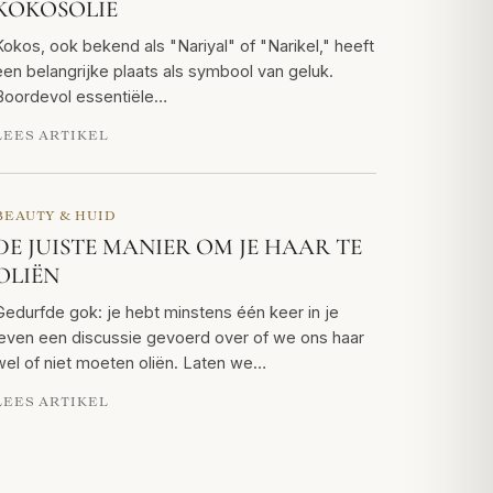
KOKOSOLIE
Kokos, ook bekend als "Nariyal" of "Narikel," heeft
een belangrijke plaats als symbool van geluk.
Boordevol essentiële…
LEES ARTIKEL
BEAUTY & HUID
DE JUISTE MANIER OM JE HAAR TE
OLIËN
Gedurfde gok: je hebt minstens één keer in je
leven een discussie gevoerd over of we ons haar
wel of niet moeten oliën. Laten we…
LEES ARTIKEL