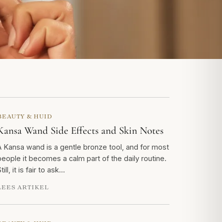
BEAUTY & HUID
Kansa Wand Side Effects and Skin Notes
A Kansa wand is a gentle bronze tool, and for most
people it becomes a calm part of the daily routine.
till, it is fair to ask…
LEES ARTIKEL