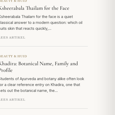
BEAUTY & HUID
Ksheerabala Thailam for the Face
Ksheerabala Thailam for the face is a quiet
classical answer to a modern question: which oil
suits skin that reacts quickly,…
LEES ARTIKEL
BEAUTY & HUID
Khadira: Botanical Name, Family and
Profile
Students of Ayurveda and botany alike often look
for a clear reference entry on Khadira, one that
sets out the botanical name, the…
LEES ARTIKEL