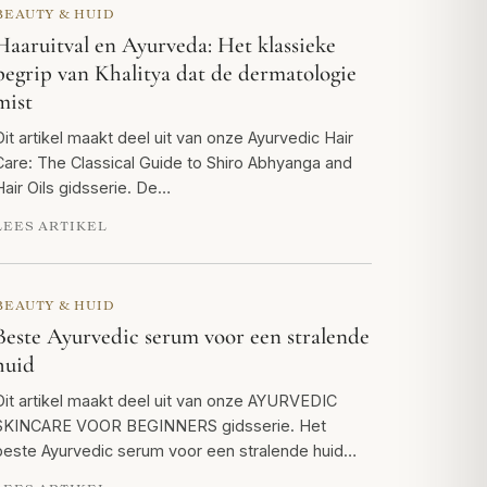
BEAUTY & HUID
Haaruitval en Ayurveda: Het klassieke
begrip van Khalitya dat de dermatologie
mist
Dit artikel maakt deel uit van onze Ayurvedic Hair
Care: The Classical Guide to Shiro Abhyanga and
Hair Oils gidsserie. De…
LEES ARTIKEL
BEAUTY & HUID
Beste Ayurvedic serum voor een stralende
huid
Dit artikel maakt deel uit van onze AYURVEDIC
SKINCARE VOOR BEGINNERS gidsserie. Het
beste Ayurvedic serum voor een stralende huid…