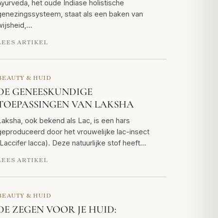
Ayurveda, het oude Indiase holistische
genezingssysteem, staat als een baken van
wijsheid,…
LEES ARTIKEL
BEAUTY & HUID
DE GENEESKUNDIGE
TOEPASSINGEN VAN LAKSHA
Laksha, ook bekend als Lac, is een hars
geproduceerd door het vrouwelijke lac-insect
(Laccifer lacca). Deze natuurlijke stof heeft…
LEES ARTIKEL
BEAUTY & HUID
DE ZEGEN VOOR JE HUID: