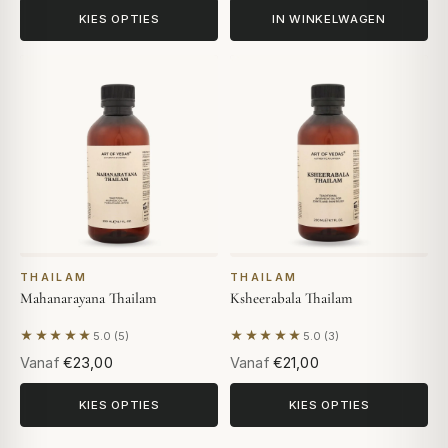
KIES OPTIES
IN WINKELWAGEN
THAILAM
THAILAM
Mahanarayana Thailam
Ksheerabala Thailam
★★★★★
★★★★★
5.0 (5)
5.0 (3)
Gebaseerd op 5 beoordelingen
Gebaseerd op 3 beoordeling
Vanaf
€23,00
Vanaf
€21,00
KIES OPTIES
KIES OPTIES