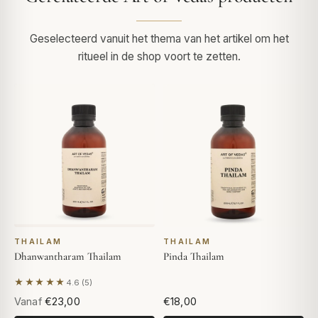
Geselecteerd vanuit het thema van het artikel om het
ritueel in de shop voort te zetten.
THAILAM
THAILAM
Dhanwantharam Thailam
Pinda Thailam
★★★★★
4.6 (5)
Gebaseerd op 5 beoordelingen
Vanaf
€23,00
€18,00