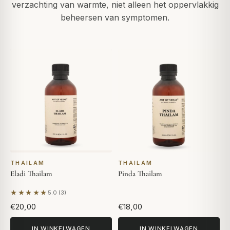
verzachting van warmte, niet alleen het oppervlakkig
beheersen van symptomen.
THAILAM
THAILAM
Eladi Thailam
Pinda Thailam
★★★★★
5.0 (3)
Gebaseerd op 3 beoordelingen
€20,00
€18,00
IN WINKELWAGEN
IN WINKELWAGEN