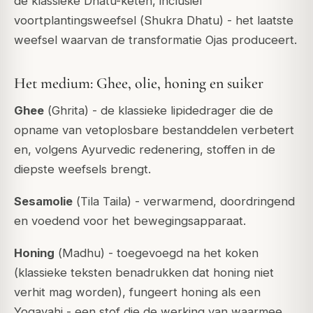
de klassieke Dhatu-keten, inclusief
voortplantingsweefsel (
Shukra Dhatu
) - het laatste
weefsel waarvan de transformatie Ojas produceert.
Het medium: Ghee, olie, honing en suiker
Ghee
(
Ghrita
) - de klassieke lipidedrager die de
opname van vetoplosbare bestanddelen verbetert
en, volgens Ayurvedic redenering, stoffen in de
diepste weefsels brengt.
Sesamolie
(
Tila Taila
) - verwarmend, doordringend
en voedend voor het bewegingsapparaat.
Honing
(
Madhu
) - toegevoegd na het koken
(klassieke teksten benadrukken dat honing niet
verhit mag worden), fungeert honing als een
Yogavahi
- een stof die de werking van waarmee