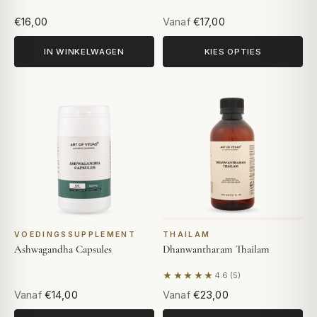
€16,00
Vanaf
€17,00
IN WINKELWAGEN
KIES OPTIES
VOEDINGSSUPPLEMENT
THAILAM
Ashwagandha Capsules
Dhanwantharam Thailam
★★★★★
4.6 (5)
Gebaseerd op 5 beoordeling
Vanaf
€14,00
Vanaf
€23,00