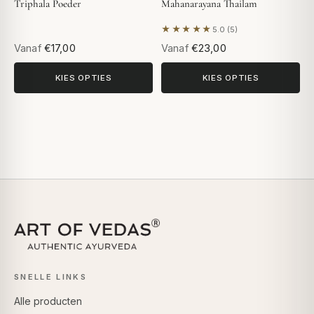
Triphala Poeder
Mahanarayana Thailam
★★★★★
5.0 (5)
Gebaseerd op 5 beoordeling
Vanaf
€17,00
Vanaf
€23,00
KIES OPTIES
KIES OPTIES
SNELLE LINKS
Alle producten