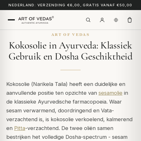
NEDERLAND: VERZENDING €6,00, GRATIS VANAF €50,00
ART OF VEDAS
Kokosolie in Ayurveda: Klassiek
Gebruik en Dosha Geschiktheid
Kokosolie (
Narikela Taila
) heeft een duidelijke en
aanvullende positie ten opzichte van
sesamolie
in
de klassieke Ayurvedische farmacopoeia. Waar
sesam verwarmend, doordringend en Vata-
verzachtend is, is kokosolie verkoelend, kalmerend
en
Pitta
-verzachtend. De twee oliën samen
bestrijken het volledige Dosha-spectrum - sesam