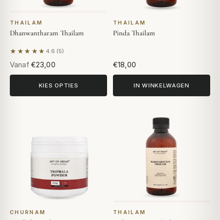
THAILAM
THAILAM
Dhanwantharam Thailam
Pinda Thailam
★★★★★
4.6 (5)
Gebaseerd op 5 beoordelingen
Vanaf
€23,00
€18,00
KIES OPTIES
IN WINKELWAGEN
CHURNAM
THAILAM