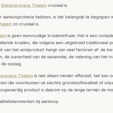
j
Mahanarayana Thailam
cruciaal is
 aankoopcriteria hebben, is het belangrijk te begrijpen 
hailam
zo cruciaal is.
lam
is geen eenvoudige kruideninfusie.
Het is een comple
llende kruiden, die volgens een uitgebreid traditioneel 
it van het eindproduct hangt van veel factoren af: de kwa
n, de zuiverheid van de sesamolie, de naleving van het tr
 de opslag.
arayana Thailam
is niet alleen minder effectief, het ka
en die voortkomen uit slechte grondstofkwaliteit of onju
hoogwaardig product is daarom op de lange termijn de mo
aliteitskenmerken bij aankoop