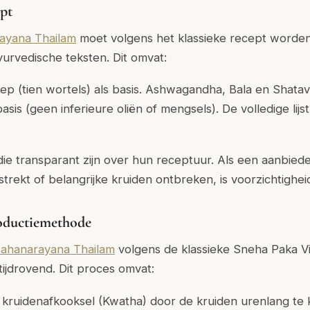
ept
ayana Thailam
moet volgens het klassieke recept worden
urvedische teksten. Dit omvat:
 (tien wortels) als basis. Ashwagandha, Bala en Shatava
asis (geen inferieure oliën of mengsels). De volledige lijst
die transparant zijn over hun receptuur. Als een aanbied
rstrekt of belangrijke kruiden ontbreken, is voorzichtighe
roductiemethode
ahanarayana Thailam
volgens de klassieke Sneha Paka V
tijdrovend. Dit proces omvat:
kruidenafkooksel (Kwatha) door de kruiden urenlang te 