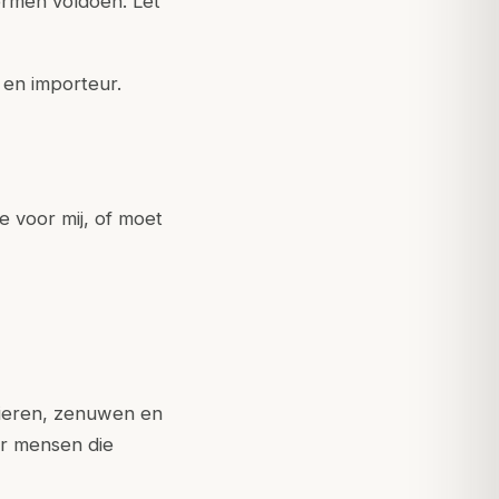
ormen voldoen. Let
 en importeur.
ie voor mij, of moet
pieren, zenuwen en
or mensen die