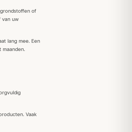
grondstoffen of
af van uw
aat lang mee. Een
ot maanden.
orgvuldig
 producten. Vaak