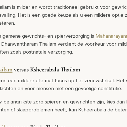
am is milder en wordt traditioneel gebruikt voor gewrich
valling. Het is een goede keuze als u een mildere optie z
beteren.
algemene gewrichts- en spierverzorging is
Mahanarayana
e. Dhanwantharam Thailam verdient de voorkeur voor mil
ften zoals postnatale verzorging.
ailam
versus Ksheerabala Thailam
 is een mildere olie met focus op het zenuwstelsel.
Het 
lachten en voor mensen met een gevoelige constitutie.
w belangrijkste zorg spieren en gewrichten zijn, kies da
hten of slaapproblemen heeft, kan Ksheerabala de betere