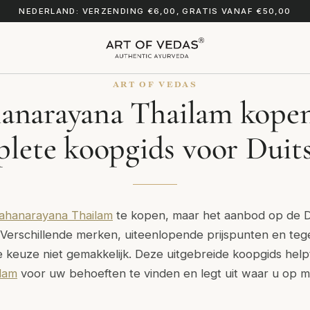
NEDERLAND: VERZENDING €6,00, GRATIS VANAF €50,00
ART OF VEDAS
anarayana Thailam kopen
lete koopgids voor Duit
ahanarayana Thailam
te kopen, maar het aanbod op de D
 Verschillende merken, uiteenlopende prijspunten en tege
 keuze niet gemakkelijk. Deze uitgebreide koopgids helpt
lam
voor uw behoeften te vinden en legt uit waar u op mo