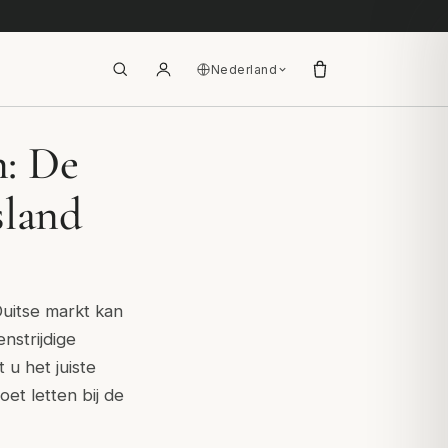
Nederland
: De
sland
uitse markt kan
nstrijdige
 u het juiste
et letten bij de