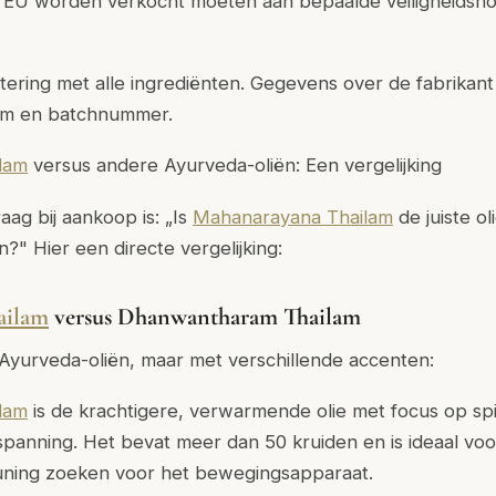
e EU worden verkocht moeten aan bepaalde veiligheidsn
ettering met alle ingrediënten. Gegevens over de fabrikant
m en batchnummer.
lam
versus andere Ayurveda-oliën: Een vergelijking
aag bij aankoop is: „Is
Mahanarayana Thailam
de juiste ol
?" Hier een directe vergelijking:
ailam
versus Dhanwantharam Thailam
e Ayurveda-oliën, maar met verschillende accenten:
lam
is de krachtigere, verwarmende olie met focus op s
tspanning.
Het bevat meer dan 50 kruiden en is ideaal vo
uning zoeken voor het bewegingsapparaat.