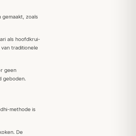
 gemaakt, zoals
ri als hoofdkrui­
 van traditionele
er geen
id geboden.
idhi-methode is
koken. De