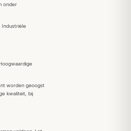
en onder
.
Industriële
e. Hoogwaardige
ment worden geoogst
 kwaliteit, bij