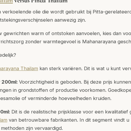
ailam
versus Pinda Thailam
n verkoelende olie die wordt gebruikt bij Pitta-gerelateer
tstekingsverschijnselen aanwezig zijn.
w gewrichten warm of ontstoken aanvoelen, kies dan voo
ichtszorg zonder warmtegevoel is Mahanarayana geschi
redelijk?
arayana Thailam
kan sterk variëren. Dit is wat u kunt ve
r 200ml:
Voorzichtigheid is geboden. Bij deze prijs kunnen
ringen in grondstoffen of productie voorkomen. Goedkope
 sesamolie of verminderde hoeveelheden kruiden.
00ml:
Dit is de realistische prijsklasse voor een kwalitatie
lam
van betrouwbare fabrikanten. In dit segment vindt u
e methoden zijn vervaardigd.