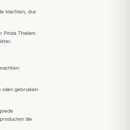
de klachten, dus
r Pinda Thailam.
kter.
rwachten:
 oliën gebruiken
f goede
 producten die