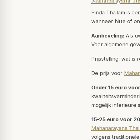
Mahanarayana Th
Pinda Thailam is ee
wanneer hitte of on
Aanbeveling:
Als u
Voor algemene gewr
Prijsstelling: wat is 
De prijs voor
Mahan
Onder 15 euro voo
kwaliteitsverminde
mogelijk inferieure
15-25 euro voor 2
Mahanarayana Thai
volgens traditionel