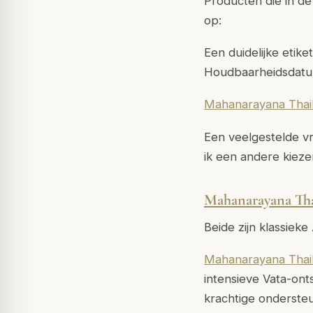
Producten die in d
op:
Een duidelijke etik
Houdbaarheidsdatu
Mahanarayana Thai
Een veelgestelde vr
ik een andere kiezen
Mahanarayana Th
Beide zijn klassiek
Mahanarayana Thai
intensieve Vata-on
krachtige onderste