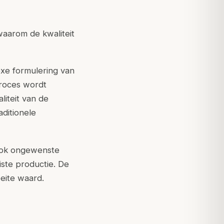
waarom de kwaliteit
xe formulering van
proces wordt
liteit van de
aditionele
n ook ongewenste
iste productie. De
eite waard.