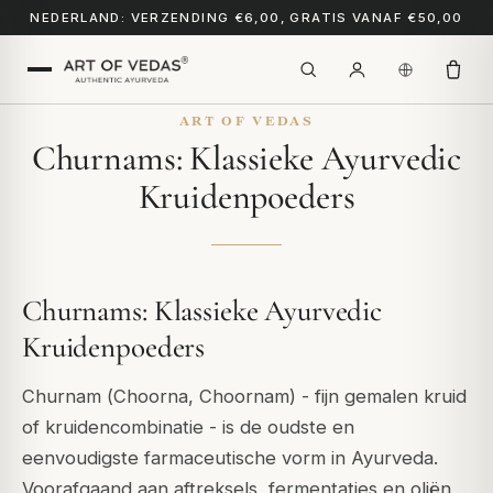
NEDERLAND: VERZENDING €6,00, GRATIS VANAF €50,00
ART OF VEDAS
Churnams: Klassieke Ayurvedic
Kruidenpoeders
Churnams: Klassieke Ayurvedic
Kruidenpoeders
Churnam (
Choorna
,
Choornam
) - fijn gemalen kruid
of kruidencombinatie - is de oudste en
eenvoudigste farmaceutische vorm in Ayurveda.
Voorafgaand aan aftreksels, fermentaties en oliën