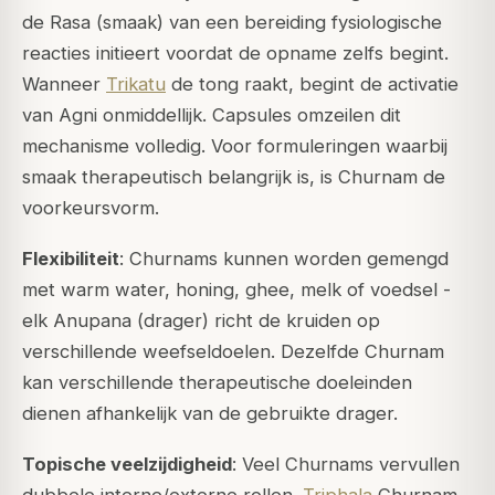
de Rasa (smaak) van een bereiding fysiologische
reacties initieert voordat de opname zelfs begint.
Wanneer
Trikatu
de tong raakt, begint de activatie
van
Agni
onmiddellijk. Capsules omzeilen dit
mechanisme volledig. Voor formuleringen waarbij
smaak therapeutisch belangrijk is, is Churnam de
voorkeursvorm.
Flexibiliteit
: Churnams kunnen worden gemengd
met warm water, honing, ghee, melk of voedsel -
elk Anupana (drager) richt de kruiden op
verschillende weefseldoelen. Dezelfde Churnam
kan verschillende therapeutische doeleinden
dienen afhankelijk van de gebruikte drager.
Topische veelzijdigheid
: Veel Churnams vervullen
dubbele interne/externe rollen.
Triphala
Churnam