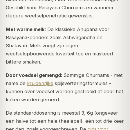
Geschikt voor Rasayana Churnams en wanneer
diepere weefselpenetratie gewenst is.
Met warme melk
: De klassieke Anupana voor
Rasayana-poeders zoals Ashwagandha en
Shatavari. Melk voegt zijn eigen
weefselopbouwende kwaliteit toe en maskeert
bittere smaken.
Door voedsel gemengd
: Sommige Churnams - met
name de
kruidenrijke
spijsverteringsformules -
kunnen over voedsel worden gestrooid of door het
koken worden geroerd.
De standaarddosering is meestal 3, 6g (ongeveer
een halve tot een hele theelepel), één tot drie keer
per dag, zoals voorgeschreven. De
gids voor