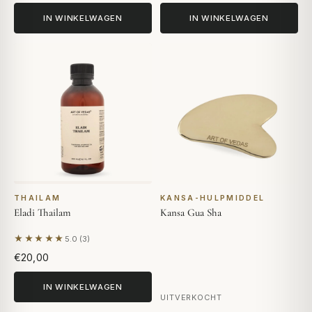
IN WINKELWAGEN
IN WINKELWAGEN
THAILAM
KANSA-HULPMIDDEL
Eladi Thailam
Kansa Gua Sha
★★★★★
5.0 (3)
Gebaseerd op 3 beoordelingen
€20,00
IN WINKELWAGEN
UITVERKOCHT