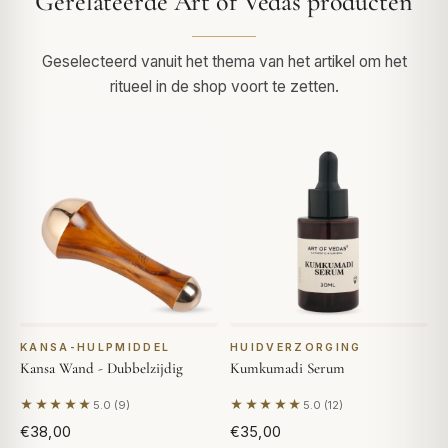
Gerelateerde Art of Vedas producten
Geselecteerd vanuit het thema van het artikel om het
ritueel in de shop voort te zetten.
KANSA-HULPMIDDEL
HUIDVERZORGING
Kansa Wand - Dubbelzijdig
Kumkumadi Serum
★★★★★
★★★★★
5.0 (9)
5.0 (12)
Gebaseerd op 9 beoordelingen
Gebaseerd op 12 beoordelin
€38,00
€35,00