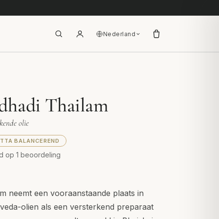
Nederland
dhadi Thailam
kende olie
ITTA BALANCEREND
d op 1 beoordeling
m neemt een vooraanstaande plaats in
veda-olien als een versterkend preparaat