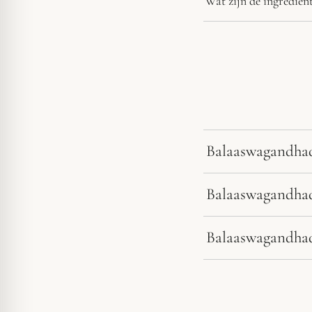
Wat zijn de ingredië
Balaaswagandhad
Balaaswagandhad
Balaaswagandhad