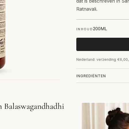
dat is beschreven in S
Ratnavali.
200ML
INHOUD
Nederland: verzending €6,00,
INGREDIËNTEN
n Balaswagandhadhi