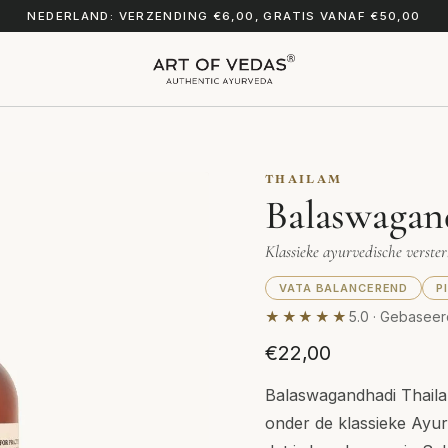
NEDERLAND: VERZENDING €6,00, GRATIS VANAF €50,00
THAILAM
Balaswagan
Klassieke ayurvedische verster
VATA BALANCEREND
P
★★★★★
5.0 · Gebaseer
€22,00
Balaswagandhadi Thaila
onder de klassieke Ayur