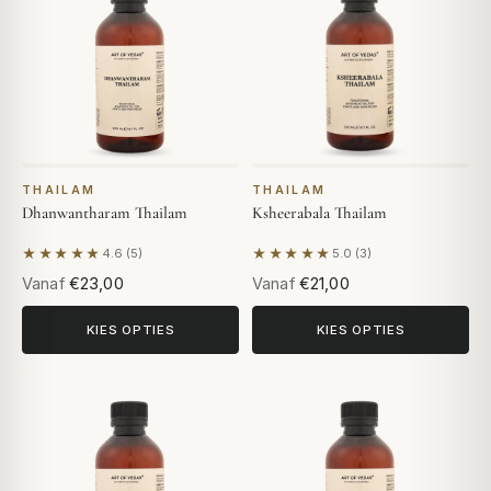
THAILAM
THAILAM
Dhanwantharam Thailam
Ksheerabala Thailam
★★★★★
★★★★★
4.6 (5)
5.0 (3)
Gebaseerd op 5 beoordelingen
Gebaseerd op 3 beoordeling
Vanaf
€23,00
Vanaf
€21,00
KIES OPTIES
KIES OPTIES