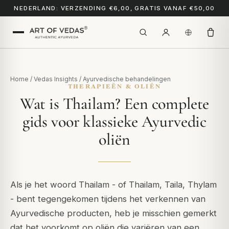
NEDERLAND: VERZENDING €6,00, GRATIS VANAF €50,00
Home
/
Vedas Insights
/
Ayurvedische behandelingen
THERAPIEËN & OLIËN
Wat is Thailam? Een complete
gids voor klassieke Ayurvedic
oliën
Als je het woord
Thailam
- of
Thailam
,
Taila
,
Thylam
- bent tegengekomen tijdens het verkennen van
Ayurvedische producten, heb je misschien gemerkt
dat het voorkomt op oliën die variëren van een