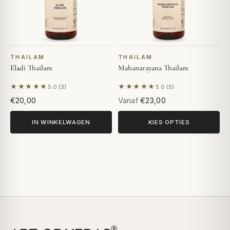
THAILAM
THAILAM
Eladi Thailam
Mahanarayana Thailam
★★★★★
★★★★★
5.0 (3)
5.0 (5)
Gebaseerd op 3 beoordelingen
Gebaseerd op 5 beoordeling
€20,00
Vanaf
€23,00
IN WINKELWAGEN
KIES OPTIES