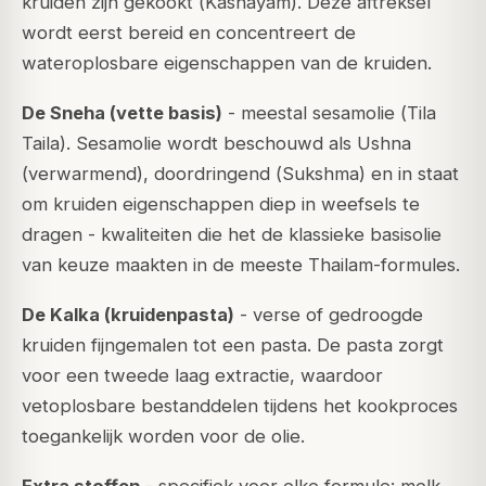
kruiden zijn gekookt (
Kashayam
). Deze aftreksel
wordt eerst bereid en concentreert de
wateroplosbare eigenschappen van de kruiden.
De Sneha (vette basis)
- meestal sesamolie (
Tila
Taila
). Sesamolie wordt beschouwd als Ushna
(verwarmend), doordringend (
Sukshma
) en in staat
om kruiden eigenschappen diep in weefsels te
dragen - kwaliteiten die het de klassieke basisolie
van keuze maakten in de meeste Thailam-formules.
De Kalka (kruidenpasta)
- verse of gedroogde
kruiden fijngemalen tot een pasta. De pasta zorgt
voor een tweede laag extractie, waardoor
vetoplosbare bestanddelen tijdens het kookproces
toegankelijk worden voor de olie.