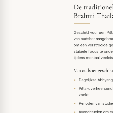
De traditione
Brahmi Thail
Geschikt voor een Pitt
van oudsher aangebrac
om een verstrooide gee
stabiele focus te onde
tijdens mentaal veeleis
Van oudsher geschikt
Dagelijkse Abhyan
Pitta-overheersend
zoekt
Perioden van studi
Avondrituelen om ee