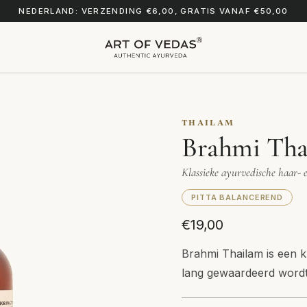
NEDERLAND: VERZENDING €6,00, GRATIS VANAF €50,00
THAILAM
Brahmi Tha
Klassieke ayurvedische haar- 
PITTA BALANCEREND
€19,00
Brahmi Thailam is een kl
lang gewaardeerd wordt