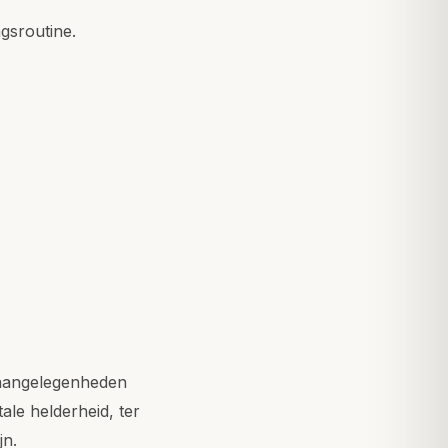
gsroutine.
r aangelegenheden
ale helderheid, ter
jn.