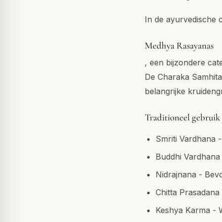
In de ayurvedische c
Medhya Rasayanas
, een bijzondere cat
De Charaka Samhita,
belangrijke kruiden
Traditioneel gebruik
Smriti Vardhana 
Buddhi Vardhana 
Nidrajnana - Bev
Chitta Prasadana
Keshya Karma - W