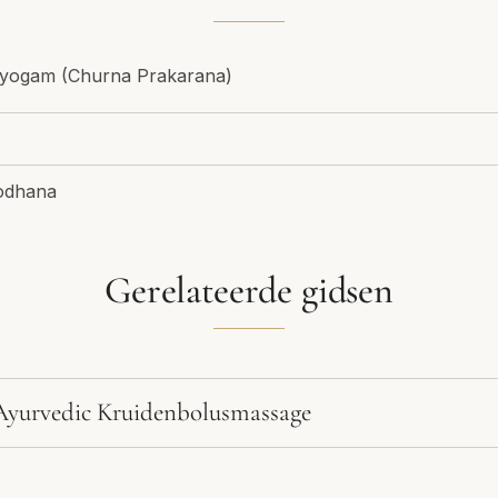
ayogam (Churna Prakarana)
odhana
Gerelateerde gidsen
 Ayurvedic Kruidenbolusmassage