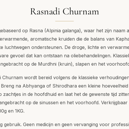
Rasnadi Churnam
gebaseerd op Rasna (Alpinia galanga), waar het zijn naam 
rwarmende, aromatische kruiden die de balans van Kapha 
te luchtwegen ondersteunen. De droge, lichte en verwar
re gevoel dat kan ontstaan na oliebehandelingen. Klassie
angebracht op de Murdhni (kruin), slapen en het voorhoof
i Churnam wordt bereid volgens de klassieke verhoudinge
 Breng na Abhyanga of Shirodhara een kleine hoeveelheid
p zachtjes in de hoofdhuid en laat het de gewenste tijd zitt
ngebracht op de sinussen en het voorhoofd. Verkrijgbaar 
00g en 1KG.
ig gebruik. Geen medicijn en geen vervanging voor profess