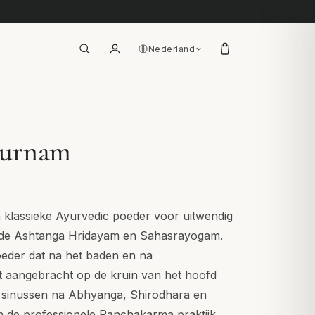
Nederland
hurnam
 klassieke Ayurvedic poeder voor uitwendig
n de Ashtanga Hridayam en Sahasrayogam.
poeder dat na het baden en na
t aangebracht op de kruin van het hoofd
 sinussen na Abhyanga, Shirodhara en
n de professionele Panchakarma praktijk