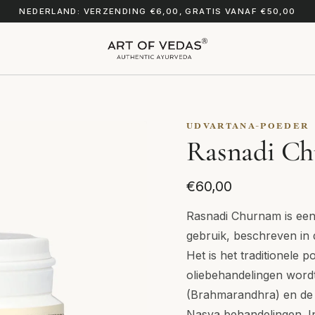
NEDERLAND: VERZENDING €6,00, GRATIS VANAF €50,00
UDVARTANA-POEDER
Rasnadi C
€60,00
Rasnadi Churnam is een
gebruik, beschreven i
Het is het traditionele 
oliebehandelingen word
(Brahmarandhra) en de
Nasya behandelingen. I