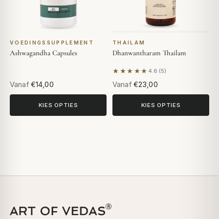
VOEDINGSSUPPLEMENT
THAILAM
Ashwagandha Capsules
Dhanwantharam Thailam
★★★★★
4.6 (5)
Gebaseerd op 5 beoordeling
Vanaf
€14,00
Vanaf
€23,00
KIES OPTIES
KIES OPTIES