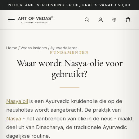
NEDERLAND: VERZENDING €6,00, GRATIS VANAF €50,00
Home
/
Vedas Insights
/
Ayurveda leren
FUNDAMENTEN
Waar wordt Nasya-olie voor
gebruikt?
Nasya oil
is een Ayurvedic kruidenolie die op de
neusholtes wordt aangebracht. De praktijk van
Nasya
- het aanbrengen van olie in de neus - maakt
deel uit van Dinacharya, de traditionele Ayurvedic
dagelijkse routine.