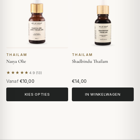
THAILAM
THAILAM
Nasya Olie
Shadbindu Thailam
★★★★★
4.9 (13)
Gebaseerd op 13 beoordelingen
Vanaf
€10,00
€14,00
KIES OPTIES
IN WINKELWAGEN