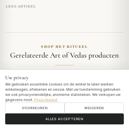
LEES ARTIKEL
SHOP HET RITUEEL
Gerelateerde Art of Vedas producten
Geselecteerd vanuit het thema van het artikel om het
Uw privacy
ritueel in de shop voort te zetten.
We gebruiken essentiële cookies om de winkel te laten werken:
winkelwagen, afrekenen en sessie. Met uw toestemming gebruiken
we ook privacyvriendelijke, anonieme statistieken. We verkopen uw
gegevens nooit.
Privacybeleid
VOORKEUREN
WEIGEREN
ॐ
Hulp nodig?
ALLES ACCEPTEREN