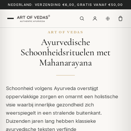
NEDERLAND: VERZENDING €6,00, GRATIS VANAF €50,00
ART OF VEDAS
Ayurvedische
Schoonheidsrituelen met
Mahanarayana
Schoonheid volgens Ayurveda overstijgt
oppervlakkige zorgen en omarmt een holistische
visie waarbij innerlijke gezondheid zich
weerspiegelt in een stralende buitenkant.
Duizenden jaren lang hebben klassieke
ayurvedische teksten verfijnde