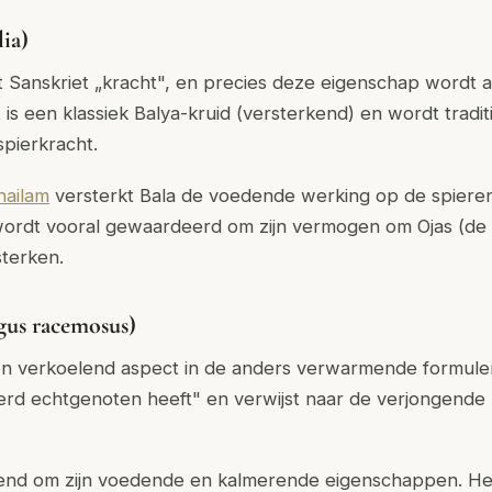
lia)
t Sanskriet „kracht", en precies deze eigenschap wordt aa
is een klassiek Balya-kruid (versterkend) en wordt tradit
pierkracht.
ailam
versterkt Bala de voedende werking op de spiere
wordt vooral gewaardeerd om zijn vermogen om Ojas (de s
rsterken.
gus racemosus)
en verkoelend aspect in de anders verwarmende formule
erd echtgenoten heeft" en verwijst naar de verjongende 
kend om zijn voedende en kalmerende eigenschappen. Het