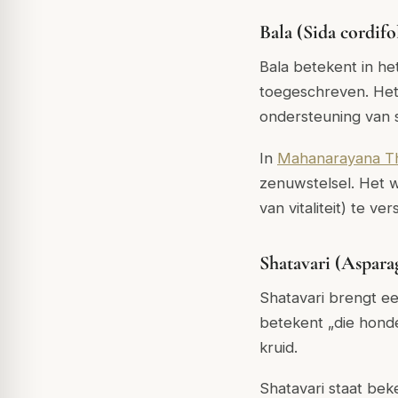
Bala (Sida cordifo
Bala betekent in he
toegeschreven. Het 
ondersteuning van s
In
Mahanarayana Th
zenuwstelsel. Het 
van vitaliteit) te ve
Shatavari (Aspara
Shatavari brengt e
betekent „die hond
kruid.
Shatavari staat be