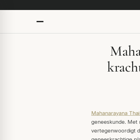
Mahan
krach
Mahanarayana Thai
geneeskunde. Met m
vertegenwoordigt d
geneeskrachtige plan