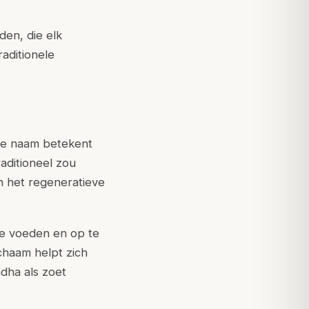
den, die elk
raditionele
De naam betekent
raditioneel zou
 het regeneratieve
e voeden en op te
chaam helpt zich
dha als zoet