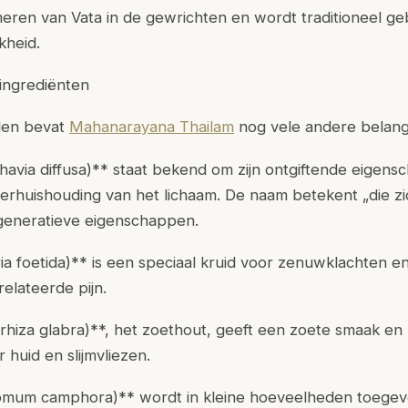
lmeren van Vata in de gewrichten en wordt traditioneel gebr
kheid.
ingrediënten
den bevat
Mahanarayana Thailam
nog vele andere belangr
avia diffusa)** staat bekend om zijn ontgiftende eigen
erhuishouding van het lichaam. De naam betekent „die z
generatieve eigenschappen.
ia foetida)** is een speciaal kruid voor zenuwklachten en
relateerde pijn.
hiza glabra)**, het zoethout, geeft een zoete smaak en
huid en slijmvliezen.
mum camphora)** wordt in kleine hoeveelheden toegev