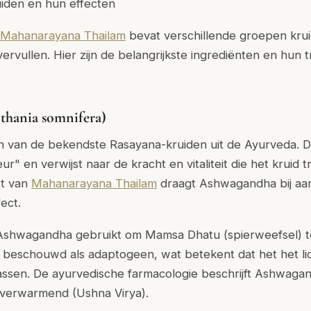
uiden en hun effecten
Mahanarayana Thailam
bevat verschillende groepen krui
vervullen. Hier zijn de belangrijkste ingrediënten en hun t
hania somnifera)
 van de bekendste Rasayana-kruiden uit de Ayurveda. 
eur" en verwijst naar de kracht en vitaliteit die het kruid t
xt van
Mahanarayana Thailam
draagt Ashwagandha bij aan
ect.
 Ashwagandha gebruikt om Mamsa Dhatu (spierweefsel) t
beschouwd als adaptogeen, wat betekent dat het het li
assen. De ayurvedische farmacologie beschrijft Ashwagan
verwarmend (Ushna Virya).