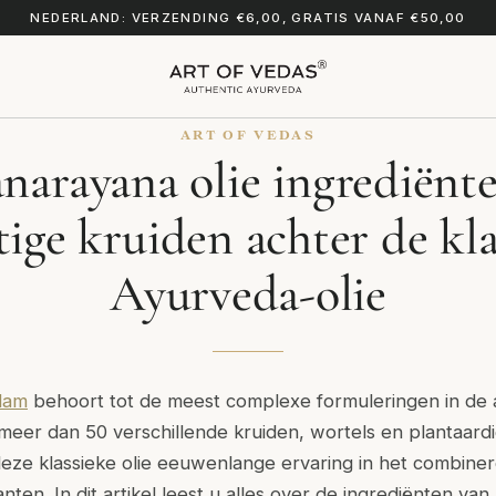
NEDERLAND: VERZENDING €6,00, GRATIS VANAF €50,00
ART OF VEDAS
arayana olie ingrediënt
tige kruiden achter de kla
Ayurveda-olie
lam
behoort tot de meest complexe formuleringen in de 
eer dan 50 verschillende kruiden, wortels en plantaard
eze klassieke olie eeuwenlange ervaring in het combine
ten. In dit artikel leest u alles over de ingrediënten van