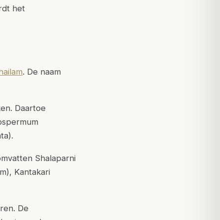
rdt het
hailam
. De naam
ken. Daartoe
reospermum
ta).
omvatten Shalaparni
m), Kantakari
ren. De