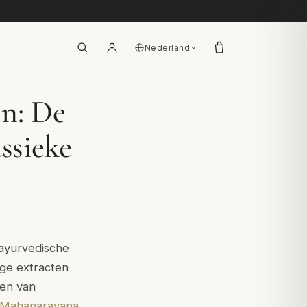
Nederland
en: De
ssieke
ayurvedische
ige extracten
ren van
Mahanarayana