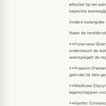
effectief bij het ka
beperkte beweeglij
Andere belangrijke 
Naast de hoofdkru
**Punarnava (Boerh
ondersteunt de wat
weerspiegelt de re
**Prasarini (Paeder
gebruikt bij Vata-ge
**Madhuka (Glycyrr
eigenschappen voor 
**Kamfer (Cinnamo