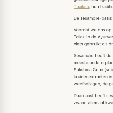
Thailam
, hun tradit
De sesamolie-basis:
Voordat we ons op de
Taila). In de Ayurv
niets gebruikt als 
Sesamolie heeft de 
meeste andere plant
Sukshma Guna (subti
kruidenextracten in 
weefsellagen, de g
Daarnaast heeft se
zwaar, allemaal kwa