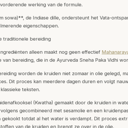
vorderende werking van de formule.
 sowa)**, de Indiase dille, ondersteunt het Vata-ontspa
 kalmerende eigenschappen.
 traditionele bereiding
 ingrediënten alleen maakt nog geen effectief
Mahanaraya
jze van bereiding, die in de Ayurveda Sneha Paka Vidhi w
 bereiding worden de kruiden niet zomaar in olie gelegd, 
ces. Dit proces kan meerdere dagen duren en volgt nau
 klassieke teksten.
idenafkooksel (Kwatha) gemaakt door de kruiden in water
rvolgens gecombineerd met sesamolie en een kruidenpas
gekookt totdat al het water is verdampt. Dit proces ext
offen van de kruiden en brengt ze over in de olie.