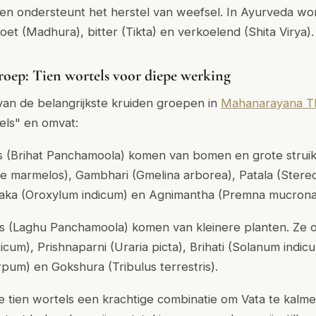
 en ondersteunt het herstel van weefsel.
In Ayurveda wo
zoet (Madhura), bitter (Tikta) en verkoelend (Shita Virya).
oep: Tien wortels voor diepe werking
van de belangrijkste kruiden groepen in
Mahanarayana T
els" en omvat:
ls (Brihat Panchamoola) komen van bomen en grote strui
le marmelos), Gambhari (Gmelina arborea), Patala (Ste
aka (Oroxylum indicum) en Agnimantha (Premna mucrona
els (Laghu Panchamoola) komen van kleinere planten. Ze 
um), Prishnaparni (Uraria picta), Brihati (Solanum indicu
um) en Gokshura (Tribulus terrestris).
tien wortels een krachtige combinatie om Vata te kalme