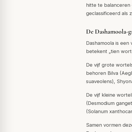
hitte te balanceren
geclassificeerd als 
De Dashamoola-gr
Dashamoola is een 
betekent „tien wort
De vijf grote worte
behoren Bilva (Aeg
suaveolens), Shyon
De vijf kleine wort
(Desmodium gangetic
(Solanum xanthocarp
Samen vormen deze 