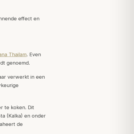
nnende effect en
na Thailam
. Even
ordt genoemd.
maar verwerkt in een
wkeurige
 te koken. Dit
ta (Kalka) en onder
raheert de