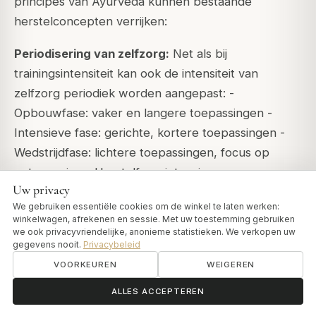
principes van Ayurveda kunnen bestaande
herstelconcepten verrijken:
Periodisering van zelfzorg:
Net als bij
trainingsintensiteit kan ook de intensiteit van
zelfzorg periodiek worden aangepast: -
Opbouwfase: vaker en langere toepassingen -
Intensieve fase: gerichte, kortere toepassingen -
Wedstrijdfase: lichtere toepassingen, focus op
ontspanning - Herstelfase: intensieve,
Uw privacy
regeneratieve rituelen
We gebruiken essentiële cookies om de winkel te laten werken:
winkelwagen, afrekenen en sessie. Met uw toestemming gebruiken
Teamcontext:
In teamsporten kan de gezamenlijke
we ook privacyvriendelijke, anonieme statistieken. We verkopen uw
introductie van ayurvedische zelfzorgpraktijken het
gegevens nooit.
Privacybeleid
teambewustzijn voor herstel versterken.
VOORKEUREN
WEIGEREN
Workshops over zelfmassagetechnieken kunnen
ॐ
Hulp nodig?
ALLES ACCEPTEREN
waardevolle aanvullingen zijn op teambuilding.