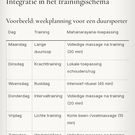
Integratie in het trainingsschema
Voorbeeld: weekplanning voor een duursporter
Dag
Training
Mahanarayana-toepassing
Maandag
Lange
Volledige massage na training
duurloop
(30 min)
Dinsdag
Krachttraining
Lokale toepassing
schouders/rug
Woensdag
Rustdag
Intensief ritueel (45 min)
Donderdag
Intervaltraining
Volledige massage na training
(20 min)
Vrijdag
Lichte training
Korte been-/voetmassage (15
min)
Zaterdag
Wedstrijd/lang
Volledige massage na training