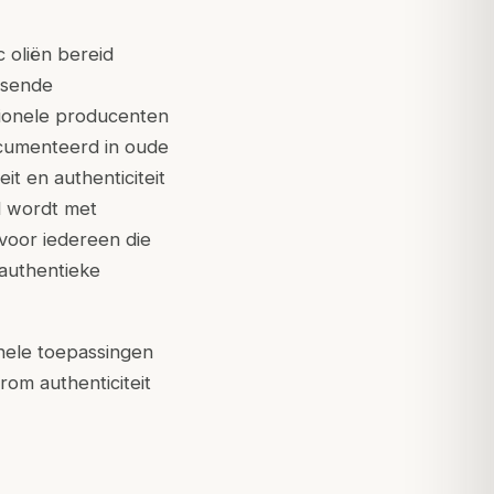
 oliën bereid
isende
tionele producenten
ocumenteerd in oude
it en authenticiteit
d wordt met
 voor iedereen die
 authentieke
onele toepassingen
rom authenticiteit