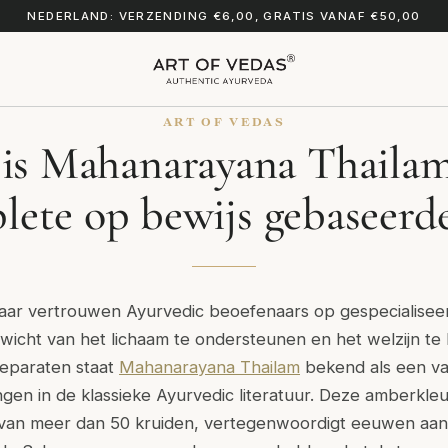
NEDERLAND: VERZENDING €6,00, GRATIS VANAF €50,00
ART OF VEDAS
is Mahanarayana Thaila
lete op bewijs gebaseerde
jaar vertrouwen Ayurvedic beoefenaars op gespecialisee
nwicht van het lichaam te ondersteunen en het welzijn t
reparaten staat
Mahanarayana Thailam
bekend als een v
gen in de klassieke Ayurvedic literatuur. Deze amberkleuri
an meer dan 50 kruiden, vertegenwoordigt eeuwen aan v