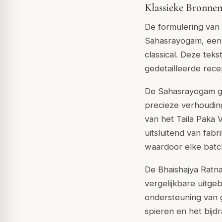
Klassieke Bronnen
De formulering van
Sahasrayogam, een 
classical. Deze tek
gedetailleerde rece
De Sahasrayogam gee
precieze verhouding
van het Taila Paka 
uitsluitend van fabr
waardoor elke batc
De Bhaishajya Ratn
vergelijkbare uitge
ondersteuning van 
spieren en het bijd