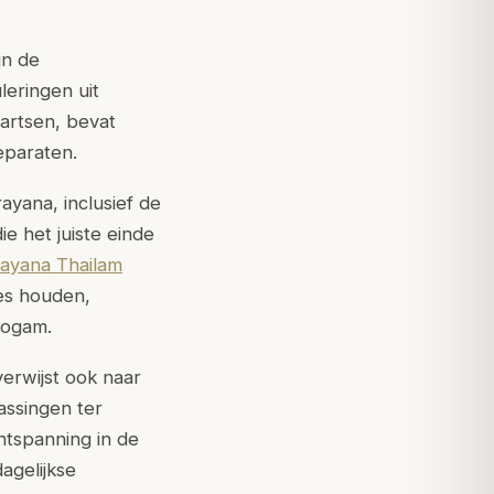
in de
eringen uit
artsen, bevat
eparaten.
ayana, inclusief de
e het juiste einde
ayana Thailam
ies houden,
yogam.
erwijst ook naar
assingen ter
ntspanning in de
agelijkse