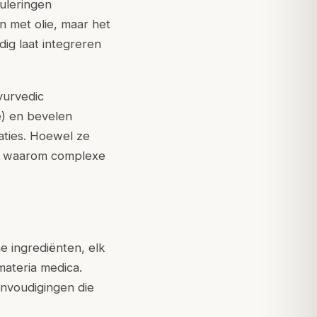
uleringen
n met olie, maar het
ig laat integreren
yurvedic
e) en bevelen
iaties. Hoewel ze
st waarom complexe
e ingrediënten, elk
ateria medica.
nvoudigingen die