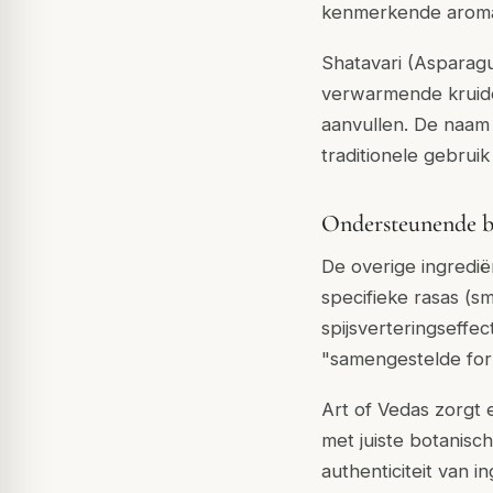
kenmerkende aroma al
Shatavari (Asparag
verwarmende kruide
aanvullen. De naam 
traditionele gebruik
Ondersteunende b
De overige ingredië
specifieke rasas (s
spijsverteringseffe
"samengestelde form
Art of Vedas zorgt 
met juiste botanisc
authenticiteit van i