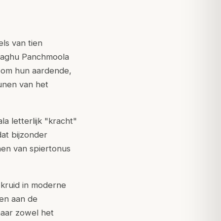
ls van tien
n Laghu Panchmoola
d om hun aardende,
unen van het
a letterlijk "kracht"
dat bijzonder
nen van spiertonus
kruid in moderne
ten aan de
naar zowel het