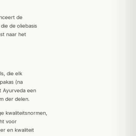
nceert de
ie de oliebasis
st naar het
s, die elk
ipakas (na
at Ayurveda een
m der delen.
ge kwaliteitsnormen,
ht voor
er en kwaliteit