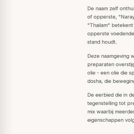
De naam zelf onthul
of opperste, "Naray
"Thailam" betekent 
opperste voedende k
stand houdt.
Deze naamgeving we
preparaten overstij
olie - een olie die
dosha, die beweging,
De eerbied die in d
tegenstelling tot 
mix waarbij meerde
eigenschappen volg