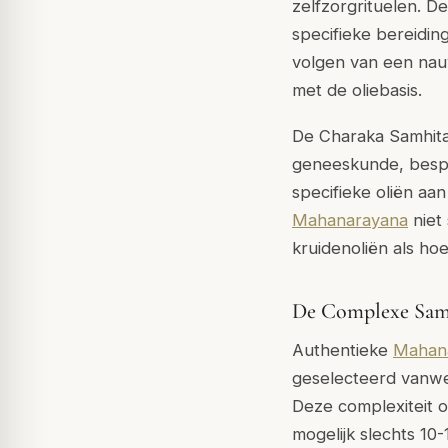
zelfzorgrituelen. 
specifieke bereidin
volgen van een nau
met de oliebasis.
De Charaka Samhita
geneeskunde, bespr
specifieke oliën aa
Mahanarayana
niet
kruidenoliën als hoe
De Complexe Same
Authentieke
Mahana
geselecteerd vanwe
Deze complexiteit 
mogelijk slechts 10