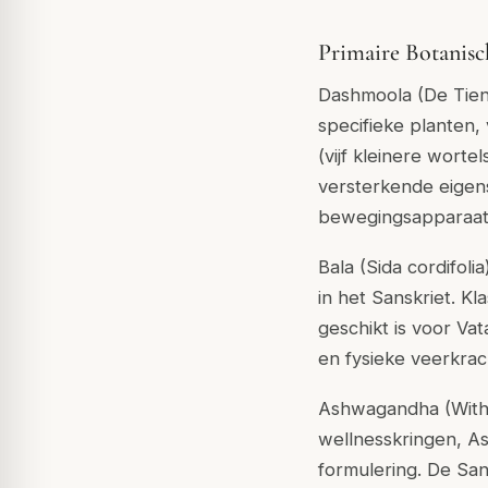
Primaire Botanis
Dashmoola (De Tien
specifieke planten,
(vijf kleinere wor
versterkende eigen
bewegingsapparaat
Bala (Sida cordifoli
in het Sanskriet. Kl
geschikt is voor Va
en fysieke veerkrac
Ashwagandha (Witha
wellnesskringen, A
formulering. De Sa