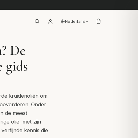
Nederland
m? De
 gids
rde kruidenoliën om
e bevorderen. Onder
an de meest
ge olie, met zijn
erfijnde kennis die