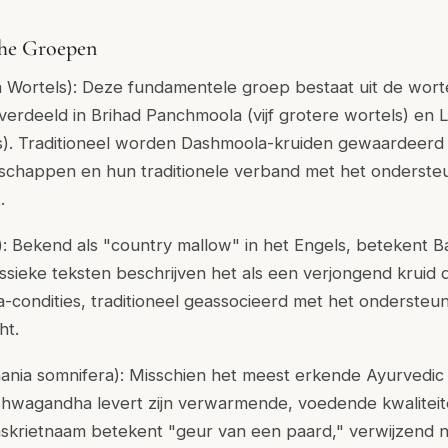
che Groepen
 Wortels): Deze fundamentele groep bestaat uit de worte
 verdeeld in Brihad Panchmoola (vijf grotere wortels) e
tels). Traditioneel worden Dashmoola-kruiden gewaardeer
schappen en hun traditionele verband met het onderste
.
a): Bekend als "country mallow" in het Engels, betekent Bal
assieke teksten beschrijven het als een verjongend kruid 
ta-condities, traditioneel geassocieerd met het ondersteu
ht.
nia somnifera): Misschien het meest erkende Ayurvedic 
shwagandha levert zijn verwarmende, voedende kwalitei
nskrietnaam betekent "geur van een paard," verwijzend 