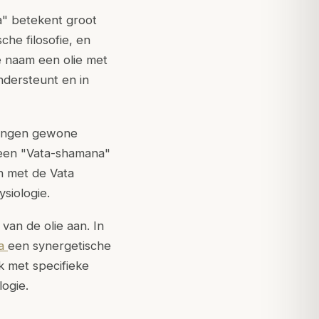
ha" betekent groot
he filosofie, en
e naam een olie met
ndersteunt en in
ringen gewone
 een "Vata-shamana"
n met de Vata
ysiologie.
van de olie aan. In
na
een synergetische
k met specifieke
ogie.