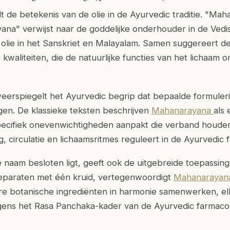
t de betekenis van de olie in de Ayurvedic traditie. "Ma
ana" verwijst naar de goddelijke onderhouder in de Vedisc
olie in het Sanskriet en Malayalam. Samen suggereert d
waliteiten, die de natuurlijke functies van het lichaam o
erspiegelt het Ayurvedic begrip dat bepaalde formule
gen. De klassieke teksten beschrijven
Mahanarayana
als
 specifiek onevenwichtigheden aanpakt die verband houde
 circulatie en lichaamsritmes reguleert in de Ayurvedic f
e naam besloten ligt, geeft ook de uitgebreide toepassing 
preparaten met één kruid, vertegenwoordigt
Mahanaraya
re botanische ingrediënten in harmonie samenwerken, el
ens het Rasa Panchaka-kader van de Ayurvedic farmacol