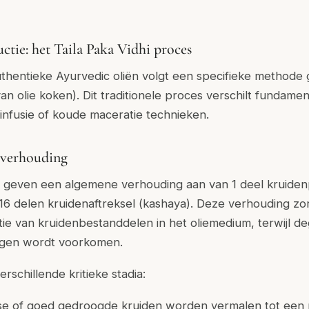
ctie: het Taila Paka Vidhi proces
thentieke Ayurvedic oliën volgt een specifieke methode
an olie koken). Dit traditionele proces verschilt fundame
nfusie of koude maceratie technieken.
6 verhouding
n geven een algemene verhouding aan van 1 deel kruidenp
n 16 delen kruidenaftreksel (kashaya). Deze verhouding zo
atie van kruidenbestanddelen in het oliemedium, terwijl d
ngen wordt voorkomen.
rschillende kritieke stadia:
rse of goed gedroogde kruiden worden vermalen tot een p