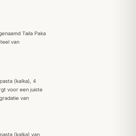
 genaamd Taila Paka
nteel van
asta (kalka), 4
rgt voor een juiste
egradatie van
asta (kalka) van