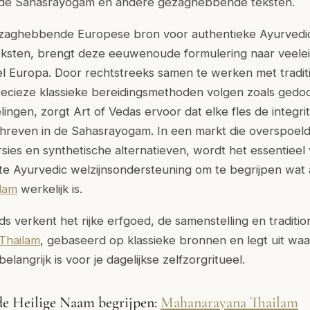
a de Sahasrayogam en andere gezaghebbende teksten.
ezaghebbende Europese bron voor authentieke Ayurvedic
teksten, brengt deze eeuwenoude formulering naar veele
l Europa. Door rechtstreeks samen te werken met tradi
 precieze klassieke bereidingsmethoden volgen zoals ged
ngen, zorgt Art of Vedas ervoor dat elke fles de integrite
hreven in de Sahasrayogam. In een markt die overspoel
ies en synthetische alternatieven, wordt het essentieel
te Ayurvedic welzijnsondersteuning om te begrijpen wat
lam
werkelijk is.
ds verkent het rijke erfgoed, de samenstelling en traditi
Thailam
, gebaseerd op klassieke bronnen en legt uit waa
elangrijk is voor je dagelijkse zelfzorgritueel.
de Heilige Naam begrijpen:
Mahanarayana Thailam