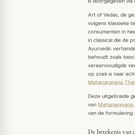
is doorgegeven vi
Art of Vedas, de g
volgens klassieke 
consumenten in hee
in classical die de
Ayurvedic verhandeli
behoudt zoals besc
vereenvoudigde vers
op zoek is naar ech
Mahanarayana Thai
Deze uitgebreide gi
van
Mahanarayana 
van de formulering b
De betekenis van 