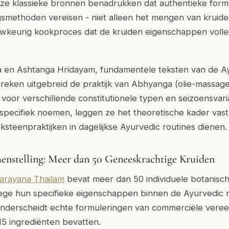
Deze klassieke bronnen benadrukken dat authentieke form
gsmethoden vereisen - niet alleen het mengen van kruide
wkeurig kookproces dat de kruiden eigenschappen volled
 en Ashtanga Hridayam, fundamentele teksten van de A
eken uitgebreid de praktijk van Abhyanga (olie-massag
n voor verschillende constitutionele typen en seizoensvar
 specifiek noemen, leggen ze het theoretische kader va
ksteenpraktijken in dagelijkse Ayurvedic routines dienen.
nstelling: Meer dan 50 Geneeskrachtige Kruiden
rayana Thailam
bevat meer dan 50 individuele botanisch
ge hun specifieke eigenschappen binnen de Ayurvedic m
onderscheidt echte formuleringen van commerciële veree
-15 ingrediënten bevatten.