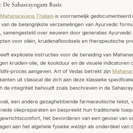
: De Sahasrayogam Basis
Mahanarayana Thailam
is voornamelijk gedocumenteerd 
van de belangrijkste verzamelingen van Ayurvedic formul
st, samengesteld over eeuwen door generaties Ayurvedic 
pten voor oliën, kruidenafkooksels en therapeutische pr
ft expliciete instructies voor de bereiding van Mahanar
en kruiden-olie, de kookduur en de visuele indicatoren di
Vidhi-proces aangeven. Art of Vedas betrekt zijn
Mahanar
ikanten uit classical die zich aan deze klassieke specificat
h de integriteit behoudt zoals beschreven in de Sahasra
avali, een andere gezaghebbende farmaceutische tekst, v
breide oliepreparaten en bespreekt hun traditionele toep
gewrichtscomfort, het bevorderen van een gevoel van o
ragen aan het algehele fysieke welzijn als onderdeel van d