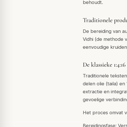
behoudt.
Traditionele produ
De bereiding van au
Vidhi (de methode v
eenvoudige kruideni
De klassieke 1:4:1
Traditionele tekste
delen olie (taila) e
extractie en integr
gevoelige verbindi
Het proces omvat ve
Bereidingsfase: Ve