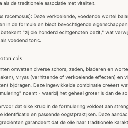
s de traditionele associatie met vitaliteit.
us racemosus): Deze verkoelende, voedende wortel bala
n in de formule en biedt bevochtigende eigenschappen d
betekent "zij die honderd echtgenoten bezit," wat verwij
 als voedend tonic.
otanicals
nten omvatten diverse schors, zaden, bladeren en wortel
maken), viryas (verhittende of verkoelende effecten) en v
cten) bijdragen. Deze ingewikkelde combinatie creëert w
ulering" noemt - waarbij het geheel groter is dan de so
ervoor dat elke kruid in de formulering voldoet aan stren
he identificatie en passende oogstpraktijken. Deze aandac
ngrediënten garandeert dat de olie haar traditionele karakt