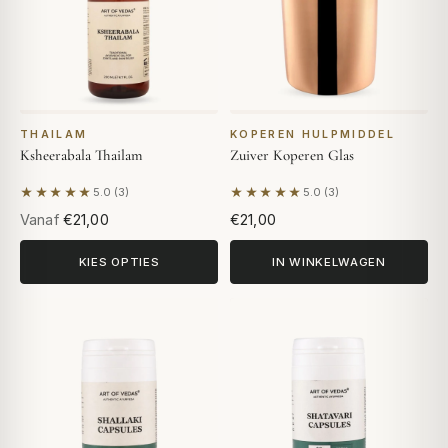
THAILAM
KOPEREN HULPMIDDEL
Ksheerabala Thailam
Zuiver Koperen Glas
★★★★★
★★★★★
5.0 (3)
5.0 (3)
Gebaseerd op 3 beoordelingen
Gebaseerd op 3 beoordeling
Vanaf
€21,00
€21,00
KIES OPTIES
IN WINKELWAGEN