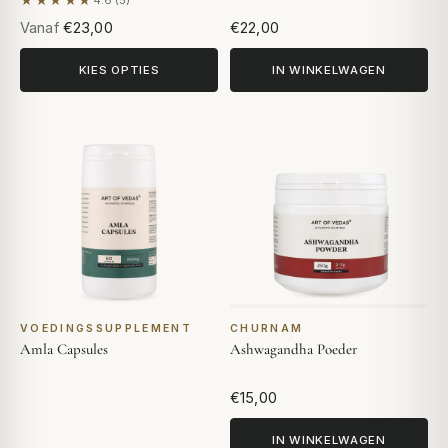
★★★★★
4.6 (5)
Gebaseerd op 5 beoordelingen
Vanaf
€23,00
€22,00
KIES OPTIES
IN WINKELWAGEN
VOEDINGSSUPPLEMENT
CHURNAM
Amla Capsules
Ashwagandha Poeder
€15,00
IN WINKELWAGEN