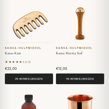
KANSA-HULPMIDDEL
KANSA-HULPMIDDEL
Kansa Kam
Kansa Marma Staf
★★★★★
5.0 (1)
Gebaseerd op 1 beoordeling
€22,00
€12,00
IN WINKELWAGEN
IN WINKELWAGEN