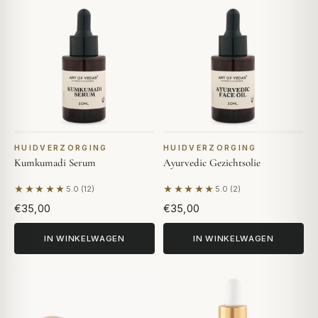
HUIDVERZORGING
HUIDVERZORGING
Kumkumadi Serum
Ayurvedic Gezichtsolie
★★★★★
★★★★★
5.0 (12)
5.0 (2)
Gebaseerd op 12 beoordelingen
Gebaseerd op 2 beoordeling
€35,00
€35,00
IN WINKELWAGEN
IN WINKELWAGEN