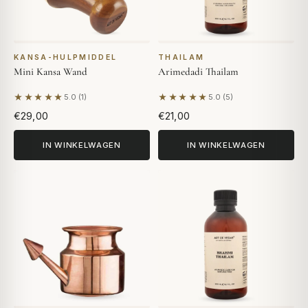
KANSA-HULPMIDDEL
THAILAM
Mini Kansa Wand
Arimedadi Thailam
★★★★★
★★★★★
5.0 (1)
5.0 (5)
Gebaseerd op 1 beoordeling
Gebaseerd op 5 beoordeling
€29,00
€21,00
IN WINKELWAGEN
IN WINKELWAGEN