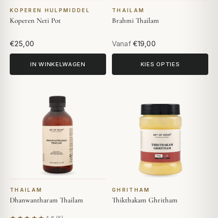
KOPEREN HULPMIDDEL
THAILAM
Koperen Neti Pot
Brahmi Thailam
€25,00
Vanaf
€19,00
IN WINKELWAGEN
KIES OPTIES
THAILAM
GHRITHAM
Dhanwantharam Thailam
Thikthakam Ghritham