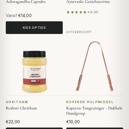
Ashwagandha Capsules
Ayurvedic Gezichtscrème
★★★★★
4.8 (6)
Gebaseerd op 6 beoordelin
Vanaf
€14,00
KIES OPTIES
UITVERKOCHT
GHRITHAM
KOPEREN HULPMIDDEL
Brahmi Ghritham
Koperen Tongreiniger - Dubbele
Handgreep
€22,00
€10,00