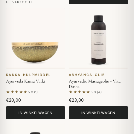
UITVERKOCHT
KANSA-HULPMIDDEL
ABHYANGA-OLIE
Ayurveda Kansa Vatki
Ayurvedic Massageolie - Vata
Dosha
★★★★★
★★★★★
5.0 (1)
5.0 (4)
Gebaseerd op 1 beoordeling
Gebaseerd op 4 beoordelin
€20,00
€23,00
IN WINKELWAGEN
IN WINKELWAGEN