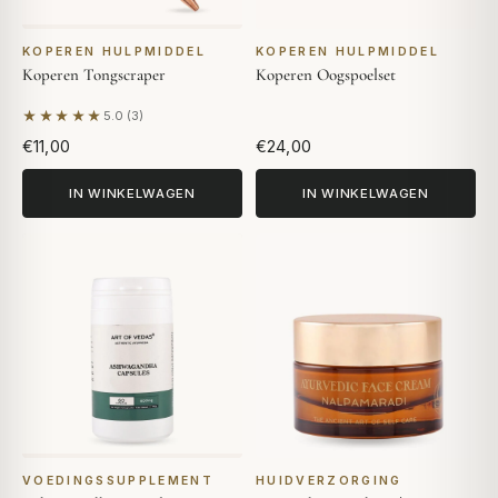
KOPEREN HULPMIDDEL
KOPEREN HULPMIDDEL
Koperen Tongscraper
Koperen Oogspoelset
★★★★★
5.0 (3)
Gebaseerd op 3 beoordelingen
€11,00
€24,00
IN WINKELWAGEN
IN WINKELWAGEN
VOEDINGSSUPPLEMENT
HUIDVERZORGING