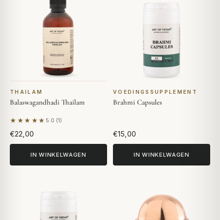
THAILAM
VOEDINGSSUPPLEMENT
Balaswagandhadi Thailam
Brahmi Capsules
★★★★★
5.0 (1)
Gebaseerd op 1 beoordeling
€22,00
€15,00
IN WINKELWAGEN
IN WINKELWAGEN