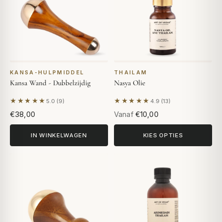
KANSA-HULPMIDDEL
THAILAM
Kansa Wand - Dubbelzijdig
Nasya Olie
★★★★★
★★★★★
5.0 (9)
4.9 (13)
Gebaseerd op 9 beoordelingen
Gebaseerd op 13 beoordelin
€38,00
Vanaf
€10,00
IN WINKELWAGEN
KIES OPTIES