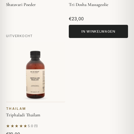
Shatavari Poeder
Tri Dosha Massageolie
€23,00
IN WINKELWAGEN
UITVERKOCHT
THAILAM
Triphaladi Thailam
★★★★★
5.0 (1)
Gebaseerd op 1 beoordeling